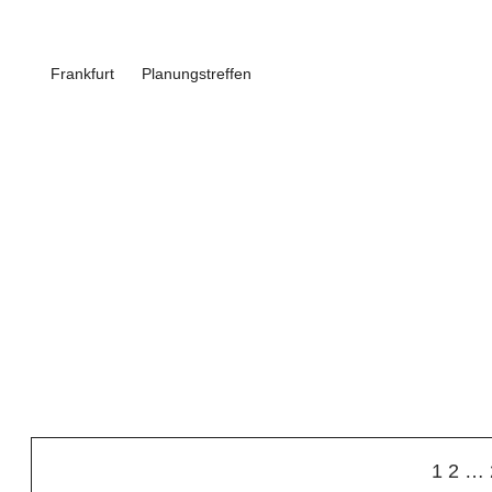
Frankfurt
Planungstreffen
1
2
…