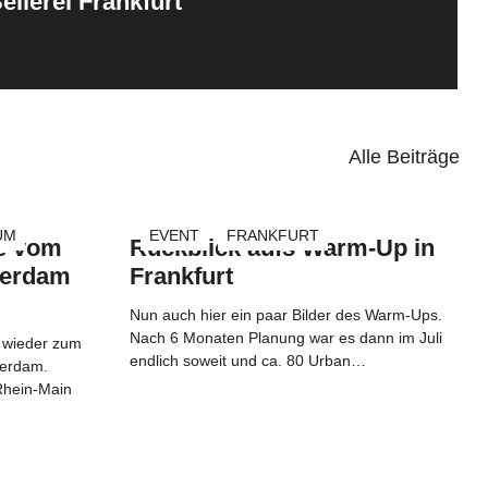
eilerei Frankfurt
Alle Beiträge
UM
EVENT
FRANKFURT
se vom
Rückblick aufs Warm-Up in
terdam
Frankfurt
Nun auch hier ein paar Bilder des Warm-Ups.
Nach 6 Monaten Planung war es dann im Juli
s wieder zum
endlich soweit und ca. 80 Urban…
terdam.
Rhein-Main