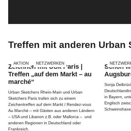
Treffen mit anderen Urban
AKTION
NETZWERKEN
NETZWER
Zeichnen mit USk Paris |
Schön wa
Treffen „auf dem Markt – au
Augsbur
marché“
Sonja Delbrück
Deutschlandtr
Urban Sketchers Rhein-Main und Urban
in Bayern, unte
Sketchers Paris trafen sich zu einem
Englisch zwis
Zeichentreffen auf dem Markt / Rendez-vous
Schweinshax
Au Marché – mit Gästen aus anderen Ländern
– USA und Libanon z.B. oder Mallorca – und
anderen Regionen in Deutschland oder
Frankreich.