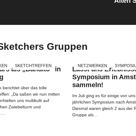
Alten S
 Sketchers Gruppen
KEN
SKETCHTREFFEN
NETZWERKEN
SYMPOSI
rs als „Bandito“ in
Lasst uns Erlebnis
g
Symposium in Ams
sammeln!
 berichtet über das tolle
effen: „Da saßen wir nun mitten
Im Juli ging es für einige von un
rhielten uns multikulti auf
jährlichen Symposium nach Ams
chen Zwiebelturm und
Diesmal waren gleich 2 aus der 
e.…
Gruppe als…