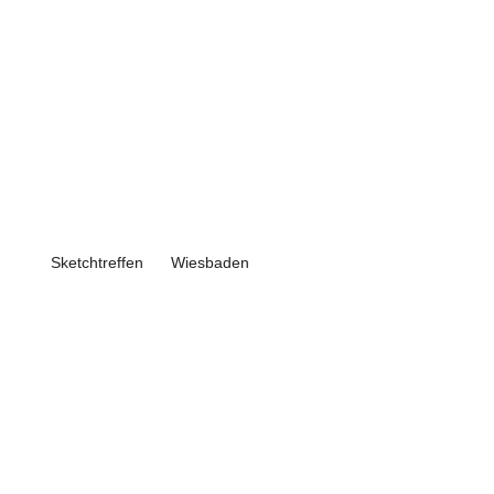
Termine 2026 –
gemeinsames
Planungstreffen in
Frankfurt
Sketchtreffen
Wiesbaden
13. März 2026