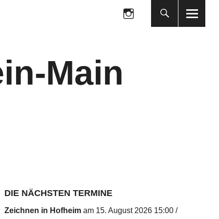
Folge
uns
auf
Folge
Instagram
uns
auf
in-Main
Instagram
DIE NÄCHSTEN TERMINE
Zeichnen in Hofheim
am 15. August 2026 15:00