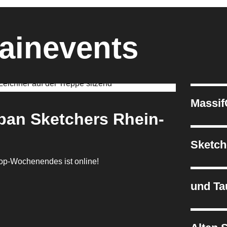
ainevents
Massif
ban Sketchers Rhein-
Sketch
op-Wochenendes ist online!
und Ta