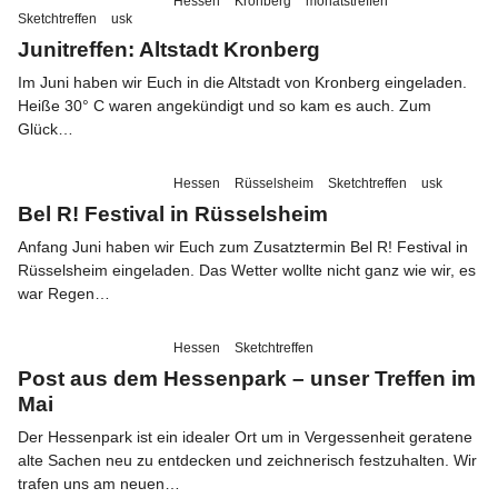
Hessen
Kronberg
monatstreffen
Sketchtreffen
usk
Junitreffen: Altstadt Kronberg
Folge
Im Juni haben wir Euch in die Altstadt von Kronberg eingeladen.
uns
Heiße 30° C waren angekündigt und so kam es auch. Zum
auf
Glück…
Instagram
Hessen
Rüsselsheim
Sketchtreffen
usk
Info
Bel R! Festival in Rüsselsheim
Anfang Juni haben wir Euch zum Zusatztermin Bel R! Festival in
Rüsselsheim eingeladen. Das Wetter wollte nicht ganz wie wir, es
war Regen…
Hessen
Sketchtreffen
Post aus dem Hessenpark – unser Treffen im
Mai
Der Hessenpark ist ein idealer Ort um in Vergessenheit geratene
alte Sachen neu zu entdecken und zeichnerisch festzuhalten. Wir
trafen uns am neuen…