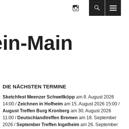
Folge
uns
auf
Folge
Instagram
uns
auf
in-Main
Instagram
DIE NÄCHSTEN TERMINE
Sketchfest Meenzer Schwellköpp
am 8. August 2026
14:00
Zeichnen in Hofheim
am 15. August 2026 15:00
August Treffen Burg Kronberg
am 30. August 2026
11:00
Deutschlandtreffen Bremen
am 18. September
2026
September Treffen Ingelheim
am 26. September