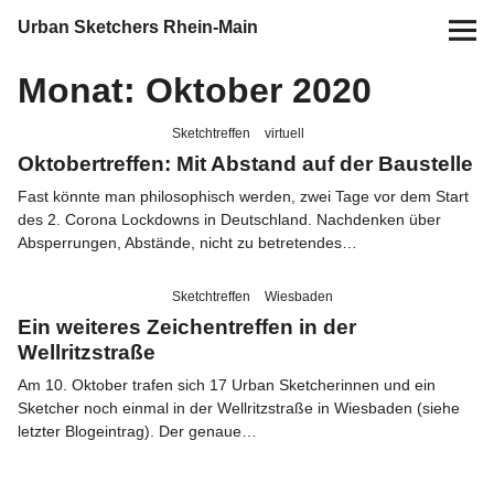
Urban Sketchers Rhein-Main
Monat:
Oktober 2020
Home
Sketchtreffen
virtuell
Termine
Oktobertreffen: Mit Abstand auf der Baustelle
Fast könnte man philosophisch werden, zwei Tage vor dem Start
10 Jahre USk Rhein-Main
des 2. Corona Lockdowns in Deutschland. Nachdenken über
Absperrungen, Abstände, nicht zu betretendes…
Zeichen-Projekte
Sketchtreffen
Wiesbaden
Ein weiteres Zeichentreffen in der
Blog
Wellritzstraße
Am 10. Oktober trafen sich 17 Urban Sketcherinnen und ein
Info
Sketcher noch einmal in der Wellritzstraße in Wiesbaden (siehe
letzter Blogeintrag). Der genaue…
Kontakt