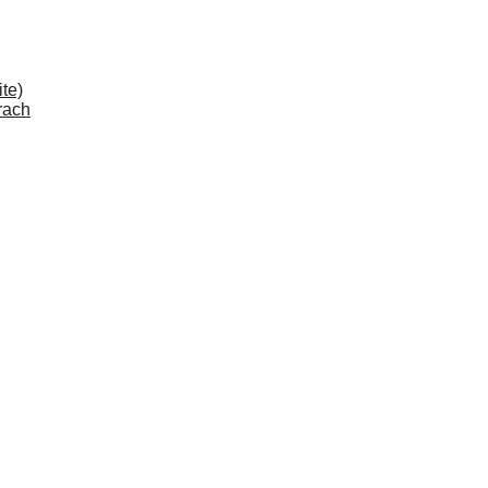
te)
rach