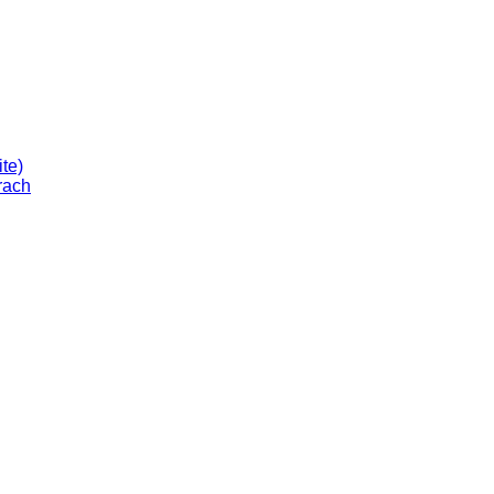
te)
rach