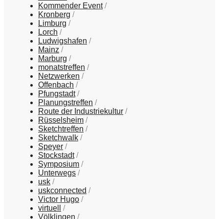
Kommender Event
Kronberg
Limburg
Lorch
Ludwigshafen
Mainz
Marburg
monatstreffen
Netzwerken
Offenbach
Pfungstadt
Planungstreffen
Route der Industriekultur
Rüsselsheim
Sketchtreffen
Sketchwalk
Speyer
Stockstadt
Symposium
Unterwegs
usk
uskconnected
Victor Hugo
virtuell
Völklingen