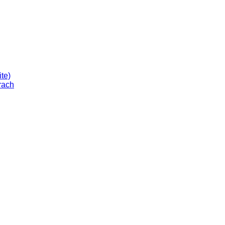
te)
rach