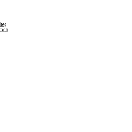
te)
rach