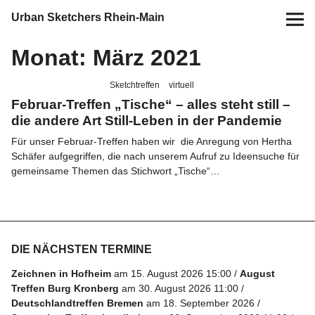
Urban Sketchers Rhein-Main
Monat:
März 2021
Home
Sketchtreffen
virtuell
Termine
Februar-Treffen „Tische“ – alles steht still –
die andere Art Still-Leben in der Pandemie
10 Jahre USk Rhein-Main
Für unser Februar-Treffen haben wir die Anregung von Hertha
Schäfer aufgegriffen, die nach unserem Aufruf zu Ideensuche für
Zeichen-Projekte
gemeinsame Themen das Stichwort „Tische“…
Blog
Info
DIE NÄCHSTEN TERMINE
Zeichnen in Hofheim
am 15. August 2026 15:00
August
Kontakt
Treffen Burg Kronberg
am 30. August 2026 11:00
Deutschlandtreffen Bremen
am 18. September 2026