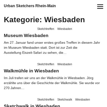
Urban Sketchers Rhein-Main
Kategorie:
Wiesbaden
Home
Sketchtreffen
Wiesbaden
Termine
Museum Wiesbaden
Am 27. Januar fand unser erstes großes Treffen in diesem Jahr
10 Jahre USk Rhein-Main
im Museum Wiesbaden statt. Dort ist zur Zeit die
Ausstellung Eiszeit-Safari zu sehen, die…
Zeichen-Projekte
Sketchtreffen
Wiesbaden
Walkmühle in Wiesbaden
Blog
Im Juli trafen wir uns an der Walkmühle in Wiesbaden. Jörg
erzählte uns über die Geschichte der Walkmühle. Sie wurde vor
Info
270 Jahren…
Kontakt
Sketchtreffen
Sketchwalk
Wiesbaden
Sketchwalk in Wiesbaden