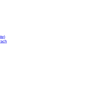
te)
rach