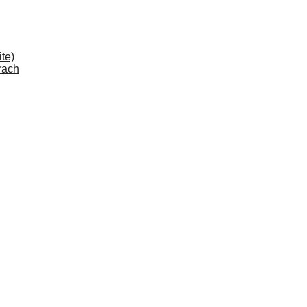
te)
rach