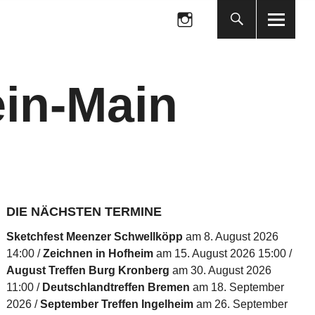
Folge
uns
auf
Folge
Instagram
uns
auf
in-Main
Instagram
DIE NÄCHSTEN TERMINE
Sketchfest Meenzer Schwellköpp
am 8. August 2026
14:00
Zeichnen in Hofheim
am 15. August 2026 15:00
August Treffen Burg Kronberg
am 30. August 2026
11:00
Deutschlandtreffen Bremen
am 18. September
2026
September Treffen Ingelheim
am 26. September