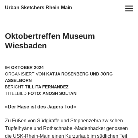
Urban Sketchers Rhein-Main
Home
Oktobertreffen Museum
Termine
Wiesbaden
10 Jahre USk Rhein-Main
IM
OKTOBER 2024
ORGANISIERT VON
KATJA ROSENBERG UND JÖRG
Zeichen-Projekte
ASSELBORN
BERICHT
TILLITA FERNANDEZ
Blog
TITELBILD
FOTO: ANOSH SOLTANI
»Der Hase ist des Jägers Tod«
Info
Zu Füßen von Südgiraffe und Steppenzebra zwischen
Kontakt
Tüpfelhyäne und Rothschnabel-Madenhacker genossen
die USK-Rhein-Main einen Kurzurlaub im südlichen Teil