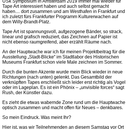
USk Symposium in Amsterdam 2019 immer mal wieder für
Tape Art interessiert haben und auch selbst gemacht
haben… dort zusammen und am Westhafen in Frankfurt und
ich zuletzt fürs Frankfurter Programm Kulturerwachen auf
dem Willy-Brandt-Platz.
Tape Art ist spannungsvoll, aufgezogene Bänder, so strack,
linear und grafisch reduziert, das Zeichnen auf Papier ist
nicht ebenso raumgreifend, aber erzählt Räume nach.
An der Hauptwache war ich für meinen Projektbeitrag für die
Ausstellung „Stadt-Blicke“ im Stadtlabor des Historischen
Museums Frankfurt schon viele Male zeichnen im Sommer.
Durch die bunten Akzente wurde mein Blick wieder in neue
Richtungen (nach unten) gelenkt. Das Gesamtbild der
verknüpften Tapes erschließt sich leider erst richtig als Vogel
oder im Lageplan. Es ist ein Phönix – „unvisible forces“ sagt
Rush, der Künstler dazu.
Es zieht die etwas wabernde Zone rund um die Hauptwache
optisch zusammen und macht offen für Neues – denkbares.
So mein Eindruck. Was meint Ihr?
Hier ist, was wir Teilnehmenden an diesem Samstag vor Ort