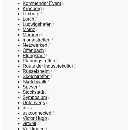
Kommender Event
Kronberg
Limburg
Lorch
Ludwigshafen
Mainz
Marburg
monatstreffen
Netzwerken
Offenbach
Pfungstadt
Planungstreffen
Route der Industriekultur
Rüsselsheim
Sketchtreffen
Sketchwalk
Speyer
Stockstadt
Symposium
Unterwegs
usk
uskconnected
Victor Hugo
virtuell
Völklingen