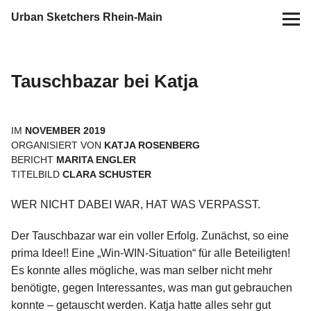
Urban Sketchers Rhein-Main
Home
Tauschbazar bei Katja
Termine
10 Jahre USk Rhein-Main
IM
NOVEMBER 2019
ORGANISIERT VON
KATJA ROSENBERG
BERICHT
MARITA ENGLER
Zeichen-Projekte
TITELBILD
CLARA SCHUSTER
WER NICHT DABEI WAR, HAT WAS VERPASST.
Blog
Der Tauschbazar war ein voller Erfolg. Zunächst, so eine
Info
prima Idee!! Eine „Win-WIN-Situation“ für alle Beteiligten!
Es konnte alles mögliche, was man selber nicht mehr
Kontakt
benötigte, gegen Interessantes, was man gut gebrauchen
konnte – getauscht werden. Katja hatte alles sehr gut