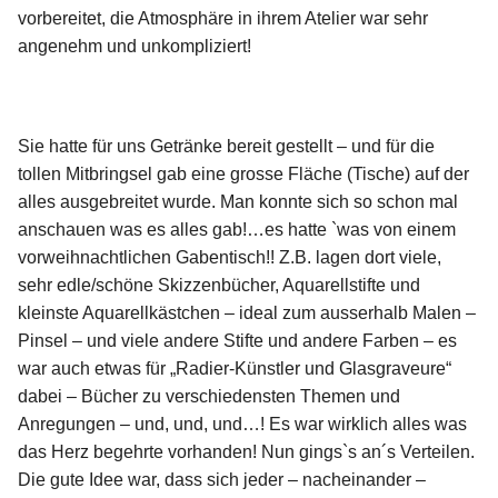
vorbereitet, die Atmosphäre in ihrem Atelier war sehr
angenehm und unkompliziert!
Folge
uns
auf
Instagram
Sie hatte für uns Getränke bereit gestellt – und für die
tollen Mitbringsel gab eine grosse Fläche (Tische) auf der
Info
alles ausgebreitet wurde. Man konnte sich so schon mal
anschauen was es alles gab!…es hatte `was von einem
vorweihnachtlichen Gabentisch!! Z.B. lagen dort viele,
sehr edle/schöne Skizzenbücher, Aquarellstifte und
kleinste Aquarellkästchen – ideal zum ausserhalb Malen –
Pinsel – und viele andere Stifte und andere Farben – es
war auch etwas für „Radier-Künstler und Glasgraveure“
dabei – Bücher zu verschiedensten Themen und
Anregungen – und, und, und…! Es war wirklich alles was
das Herz begehrte vorhanden! Nun gings`s an´s Verteilen.
Die gute Idee war, dass sich jeder – nacheinander –