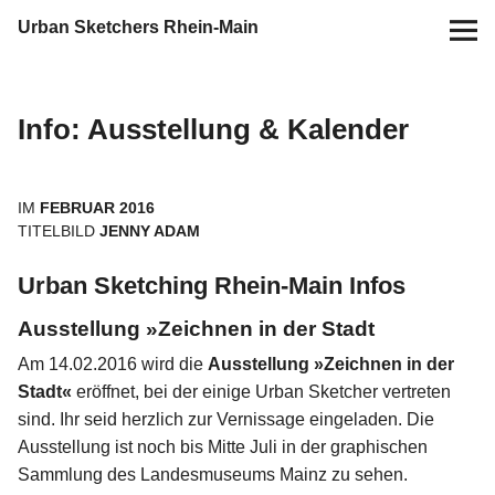
Urban Sketchers Rhein-Main
Home
Info: Ausstellung & Kalender
Termine
10 Jahre USk Rhein-Main
IM
FEBRUAR 2016
TITELBILD
JENNY ADAM
Zeichen-Projekte
Urban Sketching Rhein-Main Infos
Ausstellung »Zeichnen in der Stadt
Blog
Am 14.02.2016 wird die
Ausstellung »Zeichnen in der
Info
Stadt«
eröffnet, bei der einige Urban Sketcher vertreten
sind. Ihr seid herzlich zur Vernissage eingeladen. Die
Ausstellung ist noch bis Mitte Juli in der graphischen
Kontakt
Sammlung des Landesmuseums Mainz zu sehen.