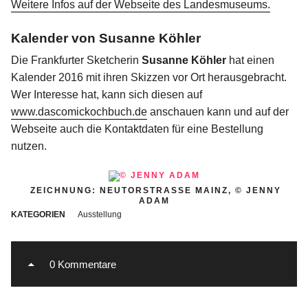
Weitere Infos auf der Webseite des Landesmuseums.
Folge
Kalender von Susanne Köhler
uns
Die Frankfurter Sketcherin
Susanne Köhler
hat einen
auf
Kalender 2016 mit ihren Skizzen vor Ort herausgebracht.
Instagram
Wer Interesse hat, kann sich diesen auf
www.dascomickochbuch.de
anschauen kann und auf der
Info
Webseite auch die Kontaktdaten für eine Bestellung
nutzen.
ZEICHNUNG: NEUTORSTRASSE MAINZ, © JENNY A
DAM
KATEGORIEN
Ausstellung
0 Kommentare