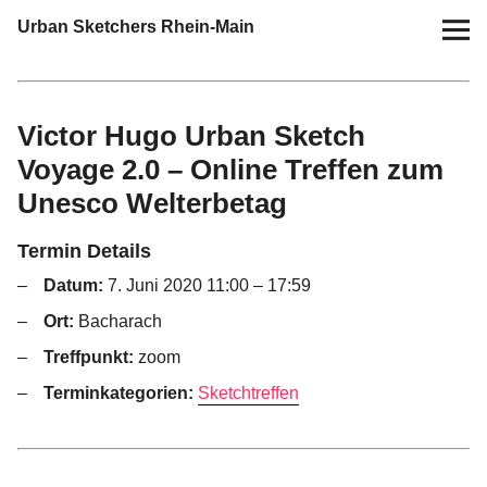
Urban Sketchers Rhein-Main
Home
Victor Hugo Urban Sketch
Termine
Voyage 2.0 – Online Treffen zum
Unesco Welterbetag
10 Jahre USk Rhein-Main
Termin Details
Zeichen-Projekte
Datum:
7. Juni 2020 11:00
–
17:59
Ort:
Bacharach
Blog
Treffpunkt:
zoom
Info
Terminkategorien:
Sketchtreffen
Kontakt