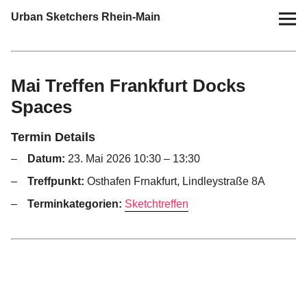
Urban Sketchers Rhein-Main
Home
Mai Treffen Frankfurt Docks
Termine
Spaces
10 Jahre USk Rhein-Main
Termin Details
Datum:
23. Mai 2026 10:30
–
13:30
Zeichen-Projekte
Treffpunkt:
Osthafen Frnakfurt, Lindleystraße 8A
Blog
Terminkategorien:
Sketchtreffen
Info
Kontakt