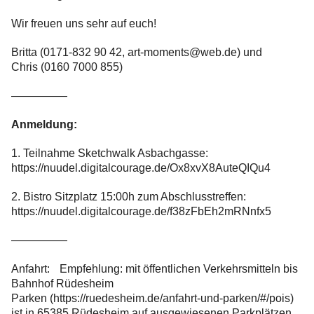
Wir freuen uns sehr auf euch!
Britta (0171-832 90 42,
art-moments@web.de
) und
Chris (0160 7000 855)
—————
Anmeldung:
1. Teilnahme Sketchwalk Asbachgasse:
https://nuudel.digitalcourage.de/Ox8xvX8AuteQIQu4
2. Bistro Sitzplatz 15:00h zum Abschlusstreffen:
https://nuudel.digitalcourage.de/f38zFbEh2mRNnfx5
—————
Anfahrt: Empfehlung: mit öffentlichen Verkehrsmitteln bis
Bahnhof Rüdesheim
Parken (https://ruedesheim.de/anfahrt-und-parken/#/pois)
ist in 65385 Rüdesheim auf ausgewiesenen Parkplätzen