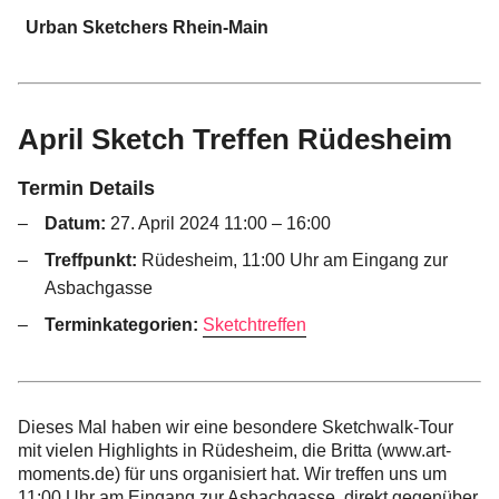
Urban Sketchers Rhein-Main
Home
April Sketch Treffen Rüdesheim
Termine
Termin Details
10 Jahre USk Rhein-Main
Datum:
27. April 2024 11:00
–
16:00
Treffpunkt:
Rüdesheim, 11:00 Uhr am Eingang zur
Zeichen-Projekte
Asbachgasse
Terminkategorien:
Sketchtreffen
Blog
Info
Dieses Mal haben wir eine besondere Sketchwalk-Tour
mit vielen Highlights in Rüdesheim, die Britta (www.art-
Kontakt
moments.de) für uns organisiert hat. Wir treffen uns um
11:00 Uhr am Eingang zur Asbachgasse, direkt gegenüber