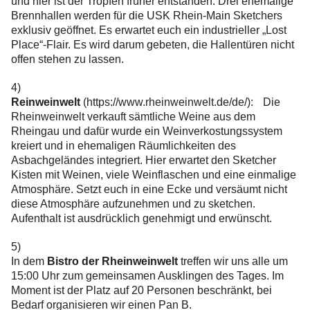
und hier ist der Tropfen früher entstanden. Drei ehemalige
Brennhallen werden für die USK Rhein-Main Sketchers
exklusiv geöffnet. Es erwartet euch ein industrieller „Lost
Place“-Flair. Es wird darum gebeten, die Hallentüren nicht
offen stehen zu lassen.
4)
Reinweinwelt
(https://www.rheinweinwelt.de/de/): Die
Rheinweinwelt verkauft sämtliche Weine aus dem
Rheingau und dafür wurde ein Weinverkostungssystem
kreiert und in ehemaligen Räumlichkeiten des
Asbachgeländes integriert. Hier erwartet den Sketcher
Kisten mit Weinen, viele Weinflaschen und eine einmalige
Atmosphäre. Setzt euch in eine Ecke und versäumt nicht
diese Atmosphäre aufzunehmen und zu sketchen.
Aufenthalt ist ausdrücklich genehmigt und erwünscht.
5)
In dem
Bistro der Rheinweinwelt
treffen wir uns alle um
15:00 Uhr zum gemeinsamen Ausklingen des Tages. Im
Moment ist der Platz auf 20 Personen beschränkt, bei
Bedarf organisieren wir einen Pan B.