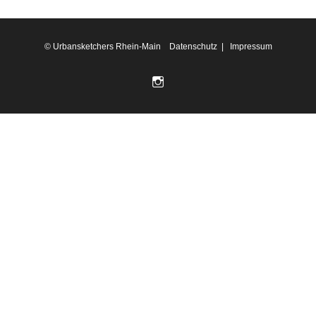
© Urbansketchers Rhein-Main
Datenschutz
|
Impressum
Folge
uns auf
Instagram