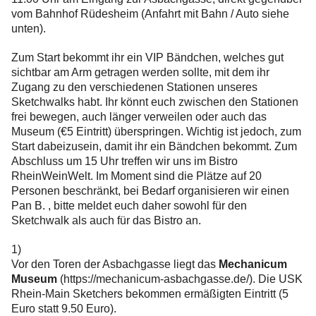
vom Bahnhof Rüdesheim (Anfahrt mit Bahn / Auto siehe
unten).
Folge
uns
Zum Start bekommt ihr ein VIP Bändchen, welches gut
sichtbar am Arm getragen werden sollte, mit dem ihr
auf
Zugang zu den verschiedenen Stationen unseres
Instagram
Sketchwalks habt. Ihr könnt euch zwischen den Stationen
frei bewegen, auch länger verweilen oder auch das
Info
Museum (€5 Eintritt) überspringen. Wichtig ist jedoch, zum
Start dabeizusein, damit ihr ein Bändchen bekommt. Zum
Abschluss um 15 Uhr treffen wir uns im Bistro
RheinWeinWelt. Im Moment sind die Plätze auf 20
Personen beschränkt, bei Bedarf organisieren wir einen
Pan B. , bitte meldet euch daher sowohl für den
Sketchwalk als auch für das Bistro an.
1)
Vor den Toren der Asbachgasse liegt das
Mechanicum
Museum
(https://mechanicum-asbachgasse.de/). Die USK
Rhein-Main Sketchers bekommen ermäßigten Eintritt (5
Euro statt 9.50 Euro).