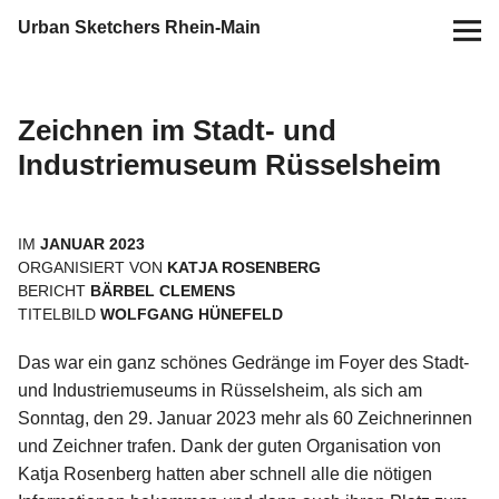
Urban Sketchers Rhein-Main
Home
Zeichnen im Stadt- und
Termine
Industriemuseum Rüsselsheim
10 Jahre USk Rhein-Main
IM
JANUAR 2023
ORGANISIERT VON
KATJA ROSENBERG
Zeichen-Projekte
BERICHT
BÄRBEL CLEMENS
TITELBILD
WOLFGANG HÜNEFELD
Blog
Das war ein ganz schönes Gedränge im Foyer des Stadt-
und Industriemuseums in Rüsselsheim, als sich am
Info
Sonntag, den 29. Januar 2023 mehr als 60 Zeichnerinnen
und Zeichner trafen. Dank der guten Organisation von
Kontakt
Katja Rosenberg hatten aber schnell alle die nötigen