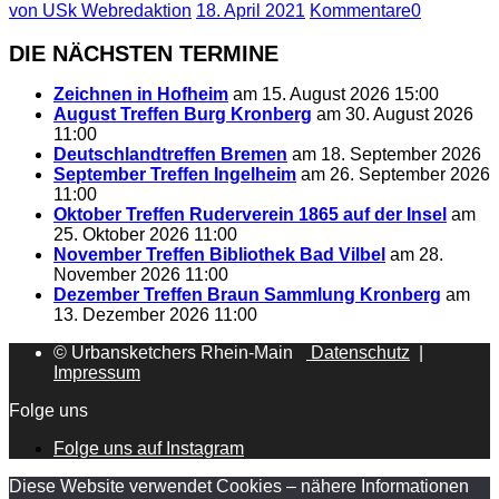
von USk Webredaktion
18. April 2021
Kommentare
0
DIE NÄCHSTEN TERMINE
Zeichnen in Hofheim
am 15. August 2026 15:00
August Treffen Burg Kronberg
am 30. August 2026
11:00
Deutschlandtreffen Bremen
am 18. September 2026
September Treffen Ingelheim
am 26. September 2026
11:00
Oktober Treffen Ruderverein 1865 auf der Insel
am
25. Oktober 2026 11:00
November Treffen Bibliothek Bad Vilbel
am 28.
November 2026 11:00
Dezember Treffen Braun Sammlung Kronberg
am
13. Dezember 2026 11:00
© Urbansketchers Rhein-Main
Datenschutz
|
Impressum
Folge uns
Folge uns auf Instagram
Diese Website verwendet Cookies – nähere Informationen