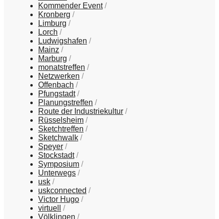
Kommender Event
Kronberg
Limburg
Lorch
Ludwigshafen
Mainz
Marburg
monatstreffen
Netzwerken
Offenbach
Pfungstadt
Planungstreffen
Route der Industriekultur
Rüsselsheim
Sketchtreffen
Sketchwalk
Speyer
Stockstadt
Symposium
Unterwegs
usk
uskconnected
Victor Hugo
virtuell
Völklingen