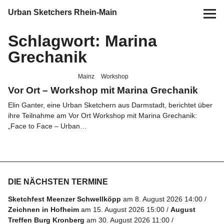
Urban Sketchers Rhein-Main
Schlagwort:
Marina
Home
Grechanik
Termine
Mainz
Workshop
Vor Ort – Workshop mit Marina Grechanik
10 Jahre USk Rhein-Main
Elin Ganter, eine Urban Sketchern aus Darmstadt, berichtet über
ihre Teilnahme am Vor Ort Workshop mit Marina Grechanik:
Zeichen-Projekte
„Face to Face – Urban…
Blog
Info
DIE NÄCHSTEN TERMINE
Sketchfest Meenzer Schwellköpp
am 8. August 2026 14:00
Kontakt
Zeichnen in Hofheim
am 15. August 2026 15:00
August
Treffen Burg Kronberg
am 30. August 2026 11:00