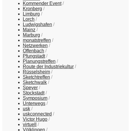
Kommender Event
Kronberg
Limburg
Lorch
Ludwigshafen
Mainz
Marburg
monatstreffen
Netzwerken
Offenbach
Pfungstadt
Planungstreffen
Route der Industriekultur
Rüsselsheim
Sketchtreffen
Sketchwalk
Speyer
Stockstadt
Symposium
Unterwegs
usk
uskconnected
Victor Hugo
virtuell
Völklingen