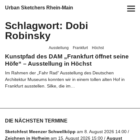
Urban Sketchers Rhein-Main
Schlagwort:
Dobi
Home
Robinsky
Termine
Ausstellung
Frankfurt
Höchst
Kunstpfad des DAM „Frankfurt öffnet seine
10 Jahre USk Rhein-Main
Höfe“ – Ausstellung in Höchst
Im Rahmen der „Fahr Rad“ Ausstellung des Deutschen
Zeichen-Projekte
Architektur Museums konnten wir in einem tollen alten Hof in
Frankfurt ausstellen. Silke, die im…
Blog
Info
DIE NÄCHSTEN TERMINE
Kontakt
Sketchfest Meenzer Schwellköpp
am 8. August 2026 14:00
Zeichnen in Hofheim
am 15. August 2026 15:00
August