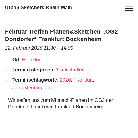
Urban Sketchers Rhein-Main
Home
Februar Treffen Planen&Sketchen „OG2
Dondorfer“ Frankfurt Bockenheim
Termine
22. Februar 2026 11:00
–
14:00
10 Jahre USk Rhein-Main
Ort:
Frankfurt
Terminkategorien:
Sketchtreffen
Zeichen-Projekte
Terminschlagworte:
2026
,
Frankfurt
,
Jahresterminplan
Blog
Wir treffen uns zum Mitmach-Planen im OG2 der
Dondorfer Druckerei, Frankfurt-Bockenheim.
Info
Kontakt