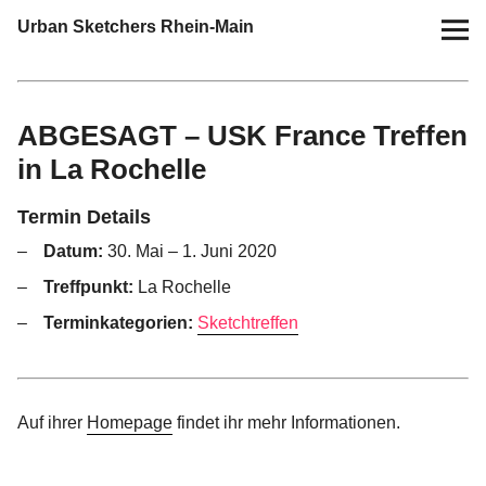
Urban Sketchers Rhein-Main
Home
ABGESAGT – USK France Treffen
Termine
in La Rochelle
10 Jahre USk Rhein-Main
Termin Details
Datum:
30. Mai
–
1. Juni 2020
Zeichen-Projekte
Treffpunkt:
La Rochelle
Blog
Terminkategorien:
Sketchtreffen
Info
Auf ihrer
Homepage
findet ihr mehr Informationen.
Kontakt