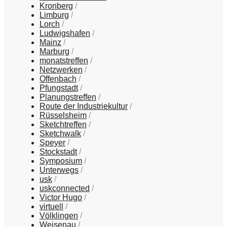
Kronberg
Limburg
Lorch
Ludwigshafen
Mainz
Marburg
monatstreffen
Netzwerken
Offenbach
Pfungstadt
Planungstreffen
Route der Industriekultur
Rüsselsheim
Sketchtreffen
Sketchwalk
Speyer
Stockstadt
Symposium
Unterwegs
usk
uskconnected
Victor Hugo
virtuell
Völklingen
Weisenau