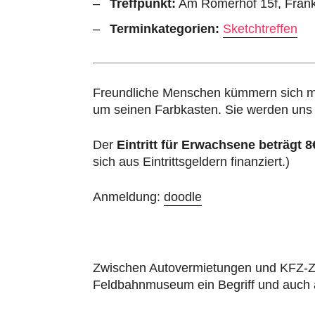
Treffpunkt:
Am Römerhof 15f, Frank
Terminkategorien:
Sketchtreffen
Freundliche Menschen kümmern sich mi
um seinen Farbkasten. Sie werden un
Der
Eintritt für Erwachsene beträgt 8
sich aus Eintrittsgeldern finanziert.)
Anmeldung:
doodle
Zwischen Autovermietungen und KFZ-Zula
Feldbahnmuseum ein Begriff und auch al