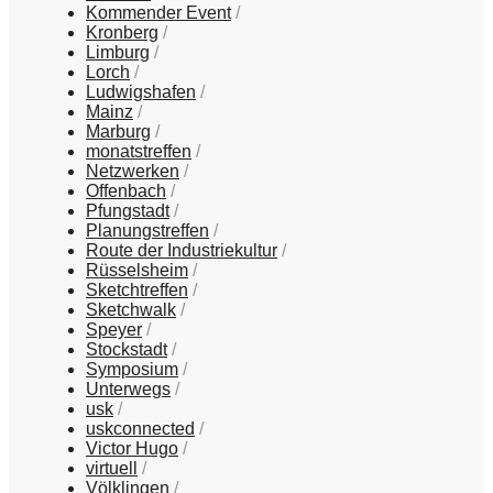
Kommender Event
Kronberg
Limburg
Lorch
Ludwigshafen
Mainz
Marburg
monatstreffen
Netzwerken
Offenbach
Pfungstadt
Planungstreffen
Route der Industriekultur
Rüsselsheim
Sketchtreffen
Sketchwalk
Speyer
Stockstadt
Symposium
Unterwegs
usk
uskconnected
Victor Hugo
virtuell
Völklingen