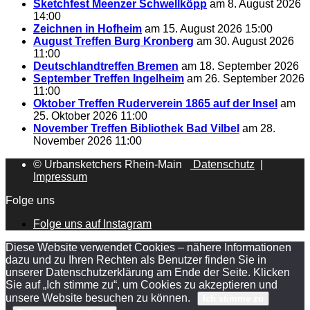
Sketchfest Meenzer Schwellköpp
am 8. August 2026
14:00
Zeichnen in Hofheim
am 15. August 2026 15:00
August Treffen Burg Kronberg
am 30. August 2026
11:00
Deutschlandtreffen Bremen
am 18. September 2026
September Treffen Ingelheim
am 26. September 2026
11:00
Oktober Treffen Ruderverein 1865 auf der Insel
am
25. Oktober 2026 11:00
November Treffen Bibliothek Bad Vilbel
am 28.
November 2026 11:00
© Urbansketchers Rhein-Main
Datenschutz
|
Impressum
Folge uns
Folge uns auf Instagram
Diese Website verwendet Cookies – nähere Informationen
dazu und zu Ihren Rechten als Benutzer finden Sie in
unserer Datenschutzerklärung am Ende der Seite. Klicken
Sie auf „Ich stimme zu“, um Cookies zu akzeptieren und
unsere Website besuchen zu können.
Ich stimme zu