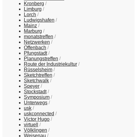
Kronberg
Limburg
Lorch
Ludwigshafen
Mainz
Marburg
monatstreffen
Netzwerken
Offenbach
Pfungstadt
Planungstreffen
Route der Industriekultur
Rüsselsheim
Sketchtreffen
Sketchwalk
Speyer
Stockstadt
Symposium
Unterwegs
usk
uskconnected
Victor Hugo
virtuell
Völklingen
Weisenau