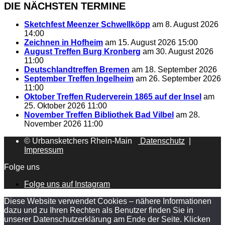
DIE NÄCHSTEN TERMINE
Sketchfest Meenzer Schwellköpp
am 8. August 2026
14:00
Zeichnen in Hofheim
am 15. August 2026 15:00
August Treffen Burg Kronberg
am 30. August 2026
11:00
Deutschlandtreffen Bremen
am 18. September 2026
September Treffen Ingelheim
am 26. September 2026
11:00
Oktober Treffen Ruderverein 1865 auf der Insel
am
25. Oktober 2026 11:00
November Treffen Bibliothek Bad Vilbel
am 28.
November 2026 11:00
© Urbansketchers Rhein-Main
Datenschutz
|
Impressum
Folge uns
Folge uns auf Instagram
Diese Website verwendet Cookies – nähere Informationen
dazu und zu Ihren Rechten als Benutzer finden Sie in
unserer Datenschutzerklärung am Ende der Seite. Klicken