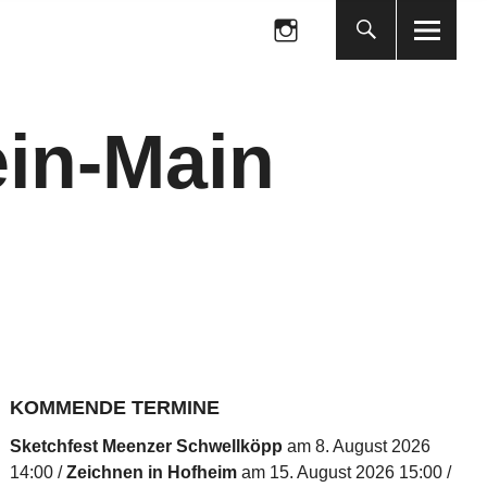
Folge
uns
auf
Folge
Instagram
uns
auf
in-Main
Instagram
KOMMENDE TERMINE
Sketchfest Meenzer Schwellköpp
am 8. August 2026
14:00
Zeichnen in Hofheim
am 15. August 2026 15:00